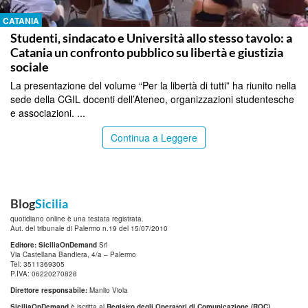
CATANIA
Studenti, sindacato e Università allo stesso tavolo: a
Catania un confronto pubblico su libertà e giustizia
sociale
La presentazione del volume “Per la libertà di tutti” ha riunito nella
sede della CGIL docenti dell’Ateneo, organizzazioni studentesche
e associazioni. ...
Continua a Leggere
Blog
Sicilia
quotidiano online è una testata registrata.
Aut. del tribunale di Palermo n.19 del 15/07/2010
Editore: SiciliaOnDemand
Srl
Via Castellana Bandiera, 4/a – Palermo
Tel: 3511369305
P.IVA: 06220270828
Direttore responsabile:
Manlio Viola
SiciliaOnDemand
è iscritta al
Registro degli Operatori di Comunicazione (ROC)