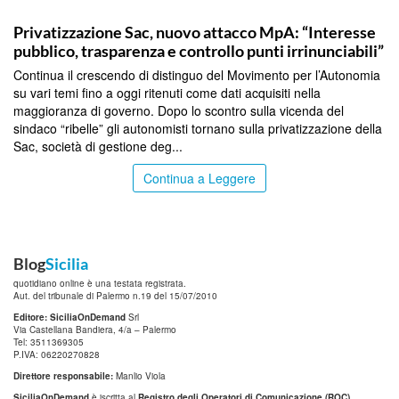
CATANIA
Privatizzazione Sac, nuovo attacco MpA: “Interesse
pubblico, trasparenza e controllo punti irrinunciabili”
Continua il crescendo di distinguo del Movimento per l’Autonomia
su vari temi fino a oggi ritenuti come dati acquisiti nella
maggioranza di governo. Dopo lo scontro sulla vicenda del
sindaco “ribelle” gli autonomisti tornano sulla privatizzazione della
Sac, società di gestione deg...
Continua a Leggere
Blog
Sicilia
quotidiano online è una testata registrata.
Aut. del tribunale di Palermo n.19 del 15/07/2010
Editore: SiciliaOnDemand
Srl
Via Castellana Bandiera, 4/a – Palermo
Tel: 3511369305
P.IVA: 06220270828
Direttore responsabile:
Manlio Viola
SiciliaOnDemand
è iscritta al
Registro degli Operatori di Comunicazione (ROC)