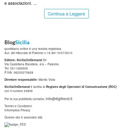
e associazioni. ...
Continua a Leggere
Blog
Sicilia
quotidiano online è una testata registrata.
Aut. del tribunale di Palermo n.19 del 15/07/2010
Editore: SiciliaOnDemand
Srl
Via Castellana Bandiera, 4/a – Palermo
Tel: 3511369305
P.IVA: 06220270828
Direttore responsabile:
Manlio Viola
SiciliaOnDemand
è iscritta al
Registro degli Operatori di Comunicazione (ROC)
con il numero 24809
info@digitrend.it
Per la tua pubblicità contatta:
Termini e Condizioni
Informativa Privacy
Questo sito è associato alla