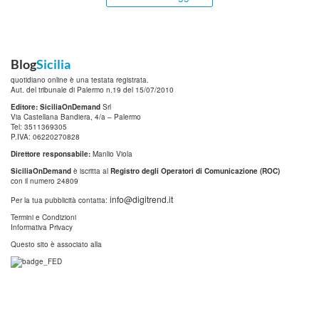
Blog
Sicilia
quotidiano online è una testata registrata.
Aut. del tribunale di Palermo n.19 del 15/07/2010
Editore: SiciliaOnDemand
Srl
Via Castellana Bandiera, 4/a – Palermo
Tel: 3511369305
P.IVA: 06220270828
Direttore responsabile:
Manlio Viola
SiciliaOnDemand
è iscritta al
Registro degli Operatori di Comunicazione (ROC)
con il numero 24809
info@digitrend.it
Per la tua pubblicità contatta:
Termini e Condizioni
Informativa Privacy
Questo sito è associato alla