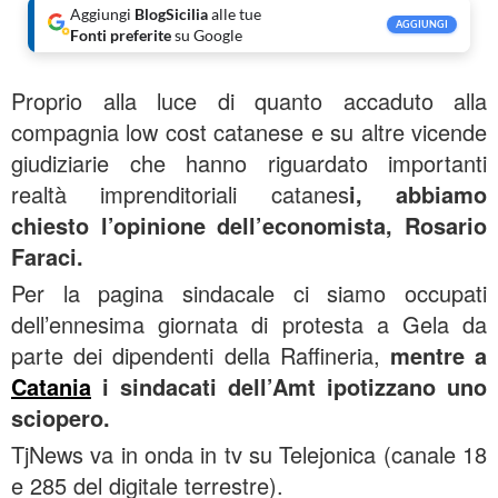
Aggiungi
BlogSicilia
alle tue
AGGIUNGI
Fonti preferite
su Google
Proprio alla luce di quanto accaduto alla
compagnia low cost catanese e su altre vicende
giudiziarie che hanno riguardato importanti
realtà imprenditoriali catanes
i, abbiamo
chiesto l’opinione dell’economista, Rosario
Faraci.
Per la pagina sindacale ci siamo occupati
dell’ennesima giornata di protesta a Gela da
parte dei dipendenti della Raffineria,
mentre a
Catania
i sindacati dell’Amt ipotizzano uno
sciopero.
TjNews va in onda in tv su Telejonica (canale 18
e 285 del digitale terrestre).