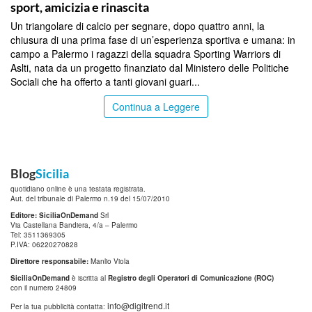
sport, amicizia e rinascita
Un triangolare di calcio per segnare, dopo quattro anni, la
chiusura di una prima fase di un’esperienza sportiva e umana: in
campo a Palermo i ragazzi della squadra Sporting Warriors di
Aslti, nata da un progetto finanziato dal Ministero delle Politiche
Sociali che ha offerto a tanti giovani guari...
Continua a Leggere
Blog
Sicilia
quotidiano online è una testata registrata.
Aut. del tribunale di Palermo n.19 del 15/07/2010
Editore: SiciliaOnDemand
Srl
Via Castellana Bandiera, 4/a – Palermo
Tel: 3511369305
P.IVA: 06220270828
Direttore responsabile:
Manlio Viola
SiciliaOnDemand
è iscritta al
Registro degli Operatori di Comunicazione (ROC)
con il numero 24809
info@digitrend.it
Per la tua pubblicità contatta: