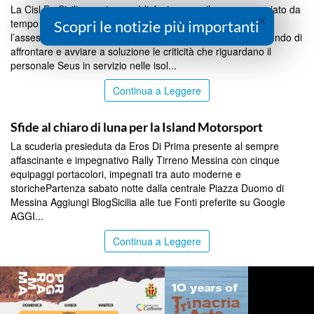
La Cisl Fp Sicilia esprime soddisfazione per il percorso avviato da
×
tempo con l’assessore alla Salute, Marcello Caruso, e con
Scopri le notizie più importanti
l’assessore ai Trasporti, Alessandro Aricò, che sta consentendo di
affrontare e avviare a soluzione le criticità che riguardano il
personale Seus in servizio nelle isol...
Continua a Leggere
COMMUNITY
Sfide al chiaro di luna per la Island Motorsport
La scuderia presieduta da Eros Di Prima presente al sempre
affascinante e impegnativo Rally Tirreno Messina con cinque
equipaggi portacolori, impegnati tra auto moderne e
storichePartenza sabato notte dalla centrale Piazza Duomo di
Messina Aggiungi BlogSicilia alle tue Fonti preferite su Google
AGGI...
Continua a Leggere