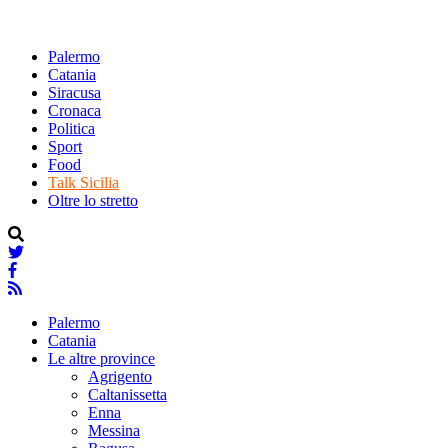
Palermo
Catania
Siracusa
Cronaca
Politica
Sport
Food
Talk Sicilia
Oltre lo stretto
Palermo
Catania
Le altre province
Agrigento
Caltanissetta
Enna
Messina