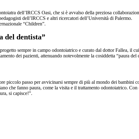
ntoiatra dell’IRCCS Oasi, che si è avvalso della preziosa collaborazione d
 pedagogisti dell’IRCCS e altri ricercatori dell’Università di Palermo.
nternazionale “Children”.
a del dentista”
 progetto sempre in campo odontoiatrico e curato dal dottor Fallea, il cu
attamento dei pazienti, attenuando notevolmente la cosiddetta “paura del d
iore piccolo passo per avvicinarsi sempre di più al mondo dei bambini con 
diano che fanno paura, come la visita e il trattamento odontoiatrico. Con
ura, si capisce!”.