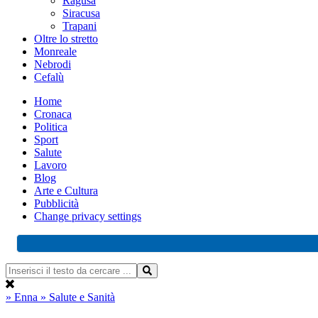
Ragusa
Siracusa
Trapani
Oltre lo stretto
Monreale
Nebrodi
Cefalù
Home
Cronaca
Politica
Sport
Salute
Lavoro
Blog
Arte e Cultura
Pubblicità
Change privacy settings
» Enna
» Salute e Sanità