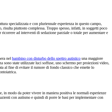
ruttura specializzata e con pluriennale esperienza in questo campo,
o, risulta piuttosto complessa. Troppo spesso, infatti, in soggetti poco
er ricorrere ad interventi di sedazione parziale o totale per aumentare e
nera nel
bambino con disturbo dello spettro autistico
una maggiore
nza sono state utilizzate luci soffuse, uno schermo per proiezioni video,
a al fine di evitare il rumore di fondo classico che emette lo
ntoiatrica.
ze, in modo da poter vivere in maniera positiva le normali esperienze
pazienti con autismo e quindi di porre le basi per implementare con