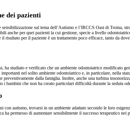
e dei pazienti
ne e sensibilizzazione sul tema dell’Autismo e l’IRCCS Oasi di Troina, st
ili anche per quei pazienti la cui gestione, specie a livello odontoiatric
e il risultato per il paziente è un trattamento poco efficace, tanto da dov
si, ha studiato e verificato che un ambiente odontoiatrico modificato ge
i importanti nel solito ambiente odontoiatrico e, in particolare, nella sta
 preventivamente dalla famiglia. Inoltre, anche una turbina insonorizzat
 i bambini che non ha creato particolari difficoltà durante la seduta odo
o
ini con autismo, trovarsi in un ambiente adattato secondo le loro esigen
ica ha permesso di aumentare sensibilmente il successo terapeutico nei 