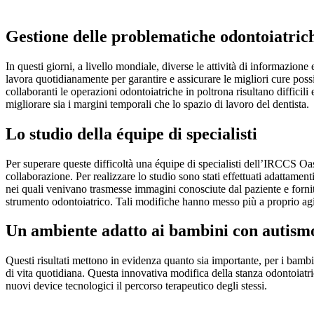
Gestione delle problematiche odontoiatrich
In questi giorni, a livello mondiale, diverse le attività di informazio
lavora quotidianamente per garantire e assicurare le migliori cure possib
collaboranti le operazioni odontoiatriche in poltrona risultano difficili 
migliorare sia i margini temporali che lo spazio di lavoro del dentista.
Lo studio della équipe di specialisti
Per superare queste difficoltà una équipe di specialisti dell’IRCCS Oa
collaborazione. Per realizzare lo studio sono stati effettuati adattament
nei quali venivano trasmesse immagini conosciute dal paziente e fornite
strumento odontoiatrico. Tali modifiche hanno messo più a proprio agio
Un ambiente adatto ai bambini con autism
Questi risultati mettono in evidenza quanto sia importante, per i bamb
di vita quotidiana. Questa innovativa modifica della stanza odontoiatr
nuovi device tecnologici il percorso terapeutico degli stessi.