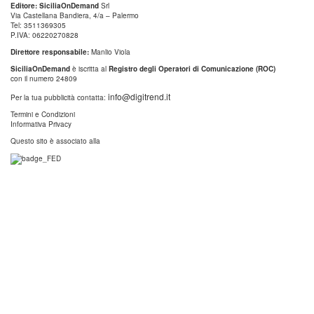
Editore: SiciliaOnDemand
Srl
Via Castellana Bandiera, 4/a – Palermo
Tel: 3511369305
P.IVA: 06220270828
Direttore responsabile:
Manlio Viola
SiciliaOnDemand
è iscritta al
Registro degli Operatori di Comunicazione (ROC)
con il numero 24809
info@digitrend.it
Per la tua pubblicità contatta:
Termini e Condizioni
Informativa Privacy
Questo sito è associato alla