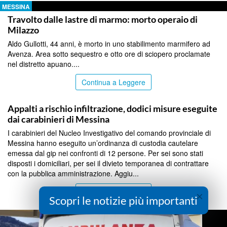
MESSINA
Travolto dalle lastre di marmo: morto operaio di
Milazzo
Aldo Gullotti, 44 anni, è morto in uno stabilimento marmifero ad
Avenza. Area sotto sequestro e otto ore di sciopero proclamate
nel distretto apuano....
Continua a Leggere
MESSINA
Appalti a rischio infiltrazione, dodici misure eseguite
dai carabinieri di Messina
I carabinieri del Nucleo Investigativo del comando provinciale di
Messina hanno eseguito un’ordinanza di custodia cautelare
emessa dal gip nei confronti di 12 persone. Per sei sono stati
disposti i domiciliari, per sei il divieto temporanea di contrattare
con la pubblica amministrazione. Aggiu...
Continua a Leggere
×
Scopri le notizie più importanti