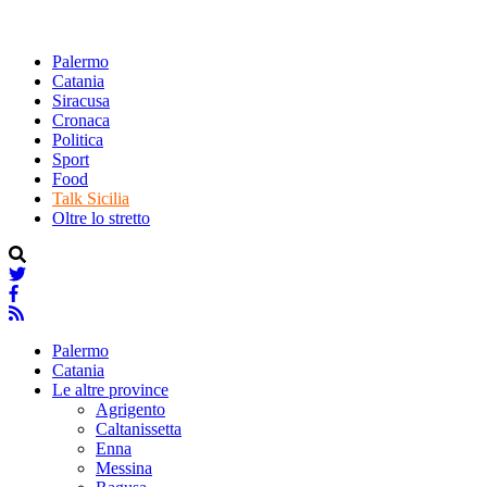
Palermo
Catania
Siracusa
Cronaca
Politica
Sport
Food
Talk Sicilia
Oltre lo stretto
Palermo
Catania
Le altre province
Agrigento
Caltanissetta
Enna
Messina