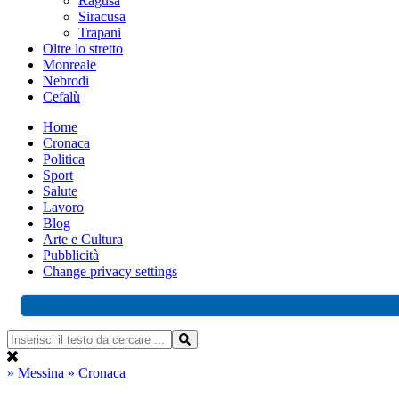
Ragusa
Siracusa
Trapani
Oltre lo stretto
Monreale
Nebrodi
Cefalù
Home
Cronaca
Politica
Sport
Salute
Lavoro
Blog
Arte e Cultura
Pubblicità
Change privacy settings
» Messina
» Cronaca