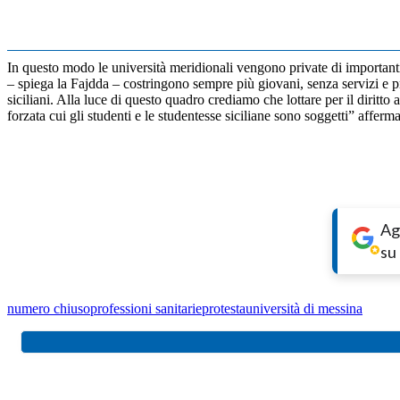
In questo modo le università meridionali vengono private di importanti
– spiega la Fajdda – costringono sempre più giovani, senza servizi e pr
siciliani. Alla luce di questo quadro crediamo che lottare per il diritto 
forzata cui gli studenti e le studentesse siciliane sono soggetti” affe
Ag
su
numero chiuso
professioni sanitarie
protesta
università di messina