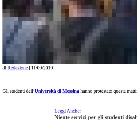
di
Redazione
|
11/09/2019
Gli studenti dell’
Università di Messina
hanno protestato questa mattina
Leggi Anche:
Niente servizi per gli studenti dis