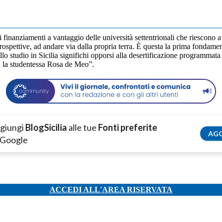
 finanziamenti a vantaggio delle università settentrionali che riescono 
ospettive, ad andare via dalla propria terra. È questa la prima fondamenta
allo studio in Sicilia significhi opporsi alla desertificazione programmata 
rma la studentessa Rosa de Meo”.
giungi
BlogSicilia
alle tue
Fonti preferite
AGG
 Google
ACCEDI ALL'AREA RISERVATA