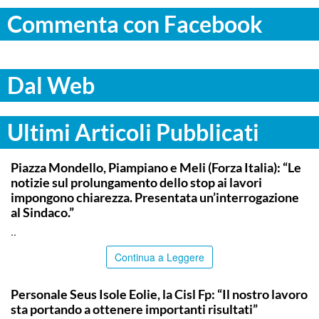
Commenta con Facebook
Dal Web
Ultimi Articoli Pubblicati
PALERMO
Piazza Mondello, Piampiano e Meli (Forza Italia): “Le
notizie sul prolungamento dello stop ai lavori
impongono chiarezza. Presentata un’interrogazione
al Sindaco.”
..
Continua a Leggere
COMMUNITY
Personale Seus Isole Eolie, la Cisl Fp: “Il nostro lavoro
sta portando a ottenere importanti risultati”