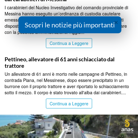
I carabinieri del Nucleo Investigativo del comando provinciale di
Messina hanno eseguito un’ordinanza di custodia cautelare
emessa dal gip nei confronti di 12 persone. Per sei sono stati
×
Scopri le notizie più importanti
disposti i domiciliari, per sei il divieto temporanea di contrattare
con la pubblica amministrazione. Aggiu...
Continua a Leggere
MESSINA
Pettineo, allevatore di 61 anni schiacciato dal
trattore
Un allevatore di 61 anni è morto nelle campagne di Pettineo, in
contrada Piana, nel Messinese, dopo essere precipitato in un
burrone con il proprio trattore e aver riportato lo schiacciamento
sotto il mezzo. Il corpo è stato trovato all'alba dai carabinieri....
Continua a Leggere