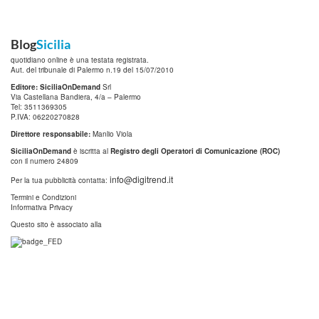
Blog
Sicilia
quotidiano online è una testata registrata.
Aut. del tribunale di Palermo n.19 del 15/07/2010
Editore: SiciliaOnDemand
Srl
Via Castellana Bandiera, 4/a – Palermo
Tel: 3511369305
P.IVA: 06220270828
Direttore responsabile:
Manlio Viola
SiciliaOnDemand
è iscritta al
Registro degli Operatori di Comunicazione (ROC)
con il numero 24809
info@digitrend.it
Per la tua pubblicità contatta:
Termini e Condizioni
Informativa Privacy
Questo sito è associato alla