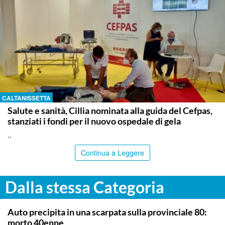
CALTANISSETTA
Salute e sanità, Cillia nominata alla guida del Cefpas,
stanziati i fondi per il nuovo ospedale di gela
..
Continua a Leggere
Dalla stessa Categoria
MESSINA
Auto precipita in una scarpata sulla provinciale 80:
morto 40enne