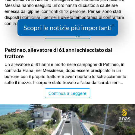
Messina hanno eseguito un’ordinanza di custodia cautelare
emessa dal gip nei confronti di 12 persone. Per sei sono stati
disposti i domiciliari, per sei il divieto temporanea di contrattare
con la pubblica amministrazione. Aggiu...
×
Scopri le notizie più importanti
Continua a Leggere
MESSINA
Pettineo, allevatore di 61 anni schiacciato dal
trattore
Un allevatore di 61 anni è morto nelle campagne di Pettineo, in
contrada Piana, nel Messinese, dopo essere precipitato in un
burrone con il proprio trattore e aver riportato lo schiacciamento
sotto il mezzo. Il corpo è stato trovato all'alba dai carabinieri....
Continua a Leggere