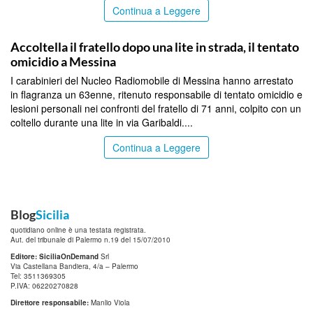
Continua a Leggere
MESSINA
Accoltella il fratello dopo una lite in strada, il tentato
omicidio a Messina
I carabinieri del Nucleo Radiomobile di Messina hanno arrestato
in flagranza un 63enne, ritenuto responsabile di tentato omicidio e
lesioni personali nei confronti del fratello di 71 anni, colpito con un
coltello durante una lite in via Garibaldi....
Continua a Leggere
Blog
Sicilia
quotidiano online è una testata registrata.
Aut. del tribunale di Palermo n.19 del 15/07/2010
Editore: SiciliaOnDemand
Srl
Via Castellana Bandiera, 4/a – Palermo
Tel: 3511369305
P.IVA: 06220270828
Direttore responsabile:
Manlio Viola