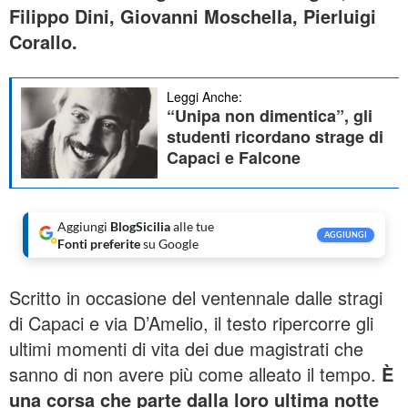
Filippo Dini, Giovanni Moschella, Pierluigi
Corallo.
Leggi Anche:
“Unipa non dimentica”, gli
studenti ricordano strage di
Capaci e Falcone
Aggiungi
BlogSicilia
alle tue
AGGIUNGI
Fonti preferite
su Google
Scritto in occasione del ventennale dalle stragi
di Capaci e via D’Amelio, il testo ripercorre gli
ultimi momenti di vita dei due magistrati che
sanno di non avere più come alleato il tempo.
È
una corsa che parte dalla loro ultima notte