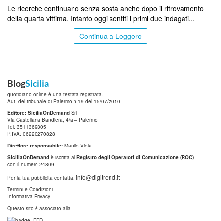
Le ricerche continuano senza sosta anche dopo il ritrovamento
della quarta vittima. Intanto oggi sentiti i primi due indagati...
Continua a Leggere
Blog
Sicilia
quotidiano online è una testata registrata.
Aut. del tribunale di Palermo n.19 del 15/07/2010
Editore: SiciliaOnDemand
Srl
Via Castellana Bandiera, 4/a – Palermo
Tel: 3511369305
P.IVA: 06220270828
Direttore responsabile:
Manlio Viola
SiciliaOnDemand
è iscritta al
Registro degli Operatori di Comunicazione (ROC)
con il numero 24809
info@digitrend.it
Per la tua pubblicità contatta:
Termini e Condizioni
Informativa Privacy
Questo sito è associato alla