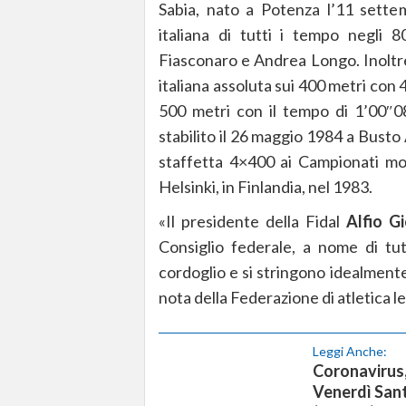
Sabia, nato a Potenza l’11 sette
italiana di tutti i tempo negli 
Fiasconaro e Andrea Longo. Inoltre
italiana assoluta sui 400 metri con
500 metri con il tempo di 1’00″08
stabilito il 26 maggio 1984 a Busto A
staffetta 4×400 ai Campionati mond
Helsinki, in Finlandia, nel 1983.
«Il presidente della Fidal
Alfio G
Consiglio federale, a nome di tut
cordoglio e si stringono idealmente 
nota della Federazione di atletica l
Leggi Anche:
Coronavirus, 
Venerdì Sant