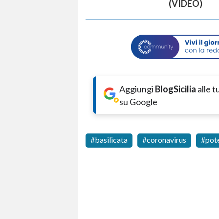
(VIDEO)
Aggiungi
BlogSicilia
alle 
su Google
basilicata
coronavirus
pot