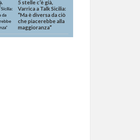
5 stelle c’è già,
Varrica a Talk Sicilia:
“Ma è diversa da ciò
che piacerebbe alla
maggioranza”