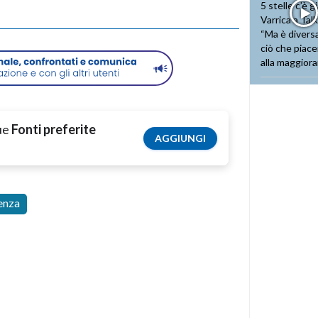
tue
Fonti preferite
AGGIUNGI
enza