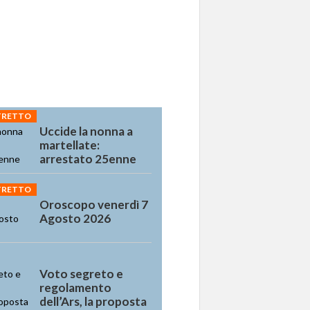
STRETTO
Uccide la nonna a
martellate:
arrestato 25enne
STRETTO
Oroscopo venerdì 7
Agosto 2026
Voto segreto e
regolamento
dell’Ars, la proposta