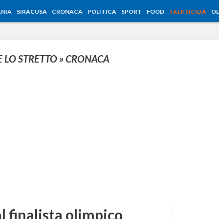
NIA
SIRACUSA
CRONACA
POLITICA
SPORT
FOOD
TALK SICILIA
OL
E LO STRETTO
» CRONACA
l finalista olimpico