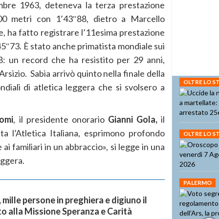
mbre 1963, deteneva la terza prestazione
800 metri con 1’43″88, dietro a Marcello
, ha fatto registrare l’11esima prestazione
 45″73. È stato anche primatista mondiale sui
: un record che ha resistito per 29 anni,
rsizio. Sabia arrivò quinto nella finale della
OLTRE LO 
iali di atletica leggera che si svolsero a
iomi
, il presidente onorario
Gianni Gola,
il
ta l’Atletica Italiana, esprimono profondo
OLTRE LO 
ai familiari in un abbraccio», si legge in una
eggera.
PALERMO
mille persone in preghiera e digiuno il
o alla Missione Speranza e Carità