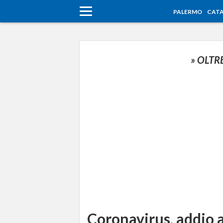
PALERMO
CATA
» OLTR
Coronavirus, addio a