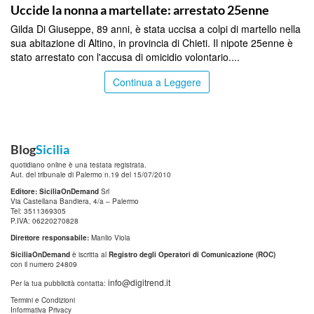
Uccide la nonna a martellate: arrestato 25enne
Gilda Di Giuseppe, 89 anni, è stata uccisa a colpi di martello nella
sua abitazione di Altino, in provincia di Chieti. Il nipote 25enne è
stato arrestato con l'accusa di omicidio volontario....
Continua a Leggere
Blog
Sicilia
quotidiano online è una testata registrata.
Aut. del tribunale di Palermo n.19 del 15/07/2010
Editore: SiciliaOnDemand
Srl
Via Castellana Bandiera, 4/a – Palermo
Tel: 3511369305
P.IVA: 06220270828
Direttore responsabile:
Manlio Viola
SiciliaOnDemand
è iscritta al
Registro degli Operatori di Comunicazione (ROC)
con il numero 24809
info@digitrend.it
Per la tua pubblicità contatta:
Termini e Condizioni
Informativa Privacy