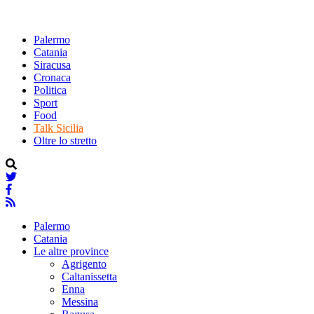
Palermo
Catania
Siracusa
Cronaca
Politica
Sport
Food
Talk Sicilia
Oltre lo stretto
Palermo
Catania
Le altre province
Agrigento
Caltanissetta
Enna
Messina