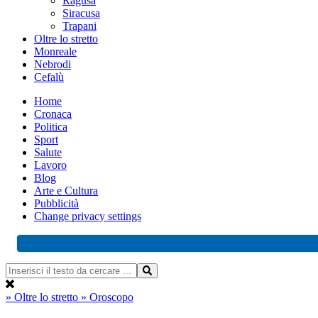
Ragusa
Siracusa
Trapani
Oltre lo stretto
Monreale
Nebrodi
Cefalù
Home
Cronaca
Politica
Sport
Salute
Lavoro
Blog
Arte e Cultura
Pubblicità
Change privacy settings
» Oltre lo stretto
» Oroscopo