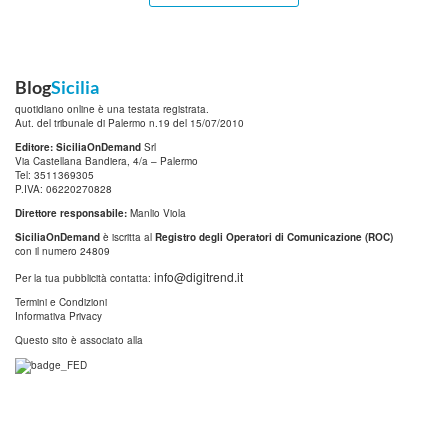
Blog
Sicilia
quotidiano online è una testata registrata.
Aut. del tribunale di Palermo n.19 del 15/07/2010
Editore: SiciliaOnDemand
Srl
Via Castellana Bandiera, 4/a – Palermo
Tel: 3511369305
P.IVA: 06220270828
Direttore responsabile:
Manlio Viola
SiciliaOnDemand
è iscritta al
Registro degli Operatori di Comunicazione (ROC)
con il numero 24809
info@digitrend.it
Per la tua pubblicità contatta:
Termini e Condizioni
Informativa Privacy
Questo sito è associato alla