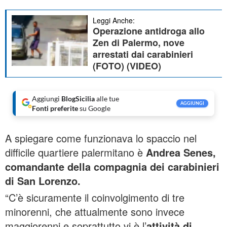
Leggi Anche:
Operazione antidroga allo
Zen di Palermo, nove
arrestati dai carabinieri
(FOTO) (VIDEO)
Aggiungi
BlogSicilia
alle tue
AGGIUNGI
Fonti preferite
su Google
A spiegare come funzionava lo spaccio nel
difficile quartiere palermitano è
Andrea Senes,
comandante della compagnia dei carabinieri
di San Lorenzo.
“C’è sicuramente il coinvolgimento di tre
minorenni, che attualmente sono invece
maggiorenni e soprattutto vi è l’
attività di