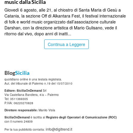
music dalla Sicilia
Giovedì 6 agosto, alle 21, al chiostro di Santa Maria di Gesù a
Catania, la sezione Off di Alkantara Fest, il festival internazionale
di folk e world music organizzato dall’associazione culturale
Darshan, con la direzione artistica di Mario Gulisano, vede il
ritorno dal vivo, dopo anni di inatti...
Continua a Leggere
Blog
Sicilia
quotidiano online è una testata registrata.
Aut. del tribunale di Palermo n.19 del 15/07/2010
Editore: SiciliaOnDemand
Srl
Via Castellana Bandiera, 4/a – Palermo
Tel: 3511369305
P.IVA: 06220270828
Direttore responsabile:
Manlio Viola
SiciliaOnDemand
è iscritta al
Registro degli Operatori di Comunicazione (ROC)
con il numero 24809
info@digitrend.it
Per la tua pubblicità contatta: