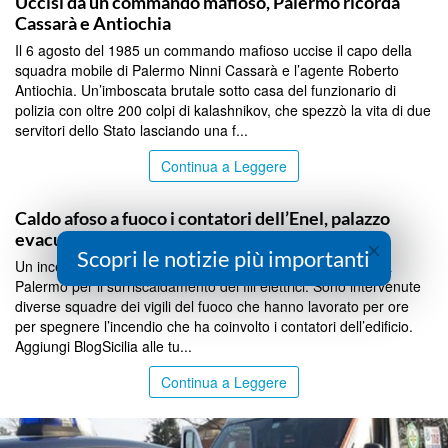
Uccisi da un commando mafioso, Palermo ricorda
Cassarà e Antiochia
Il 6 agosto del 1985 un commando mafioso uccise il capo della
squadra mobile di Palermo Ninni Cassarà e l’agente Roberto
Antiochia. Un’imboscata brutale sotto casa del funzionario di
polizia con oltre 200 colpi di kalashnikov, che spezzò la vita di due
servitori dello Stato lasciando una f...
Continua a Leggere
PALERMO
Caldo afoso a fuoco i contatori dell’Enel, palazzo
evacuato e residenti intossicati
×
Scopri le notizie più importanti
Un incendio è divampato in una palazzina di via Maqueda a
Palermo per il surriscaldamento dei fili elettrici. Sono intervenute
diverse squadre dei vigili del fuoco che hanno lavorato per ore
per spegnere l’incendio che ha coinvolto i contatori dell’edificio.
Aggiungi BlogSicilia alle tu...
Continua a Leggere