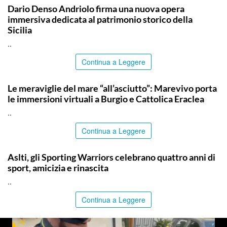
Dario Denso Andriolo firma una nuova opera
immersiva dedicata al patrimonio storico della
Sicilia
..
Continua a Leggere
COMMUNITY
Le meraviglie del mare “all’asciutto”: Marevivo porta
le immersioni virtuali a Burgio e Cattolica Eraclea
..
Continua a Leggere
COMMUNITY
Aslti, gli Sporting Warriors celebrano quattro anni di
sport, amicizia e rinascita
..
Continua a Leggere