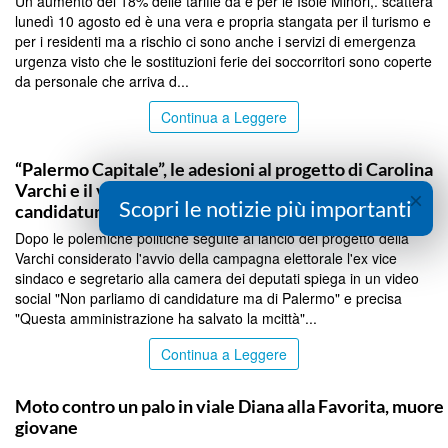
Un aumento del 18% delle tariffe da e per le Isole Minori,. scatterà
lunedì 10 agosto ed è una vera e propria stangata per il turismo e
per i residenti ma a rischio ci sono anche i servizi di emergenza
urgenza visto che le sostituzioni ferie dei soccorritori sono coperte
da personale che arriva d...
Continua a Leggere
PALERMO
“Palermo Capitale”, le adesioni al progetto di Carolina
Varchi e il video social: “Non vogliamo parlare di
×
Scopri le notizie più importanti
candidature”
Dopo le polemiche politiche seguite al lancio del progetto della
Varchi considerato l'avvio della campagna elettorale l'ex vice
sindaco e segretario alla camera dei deputati spiega in un video
social "Non parliamo di candidature ma di Palermo" e precisa
"Questa amministrazione ha salvato la mcittà"...
Continua a Leggere
PALERMO
Moto contro un palo in viale Diana alla Favorita, muore
giovane