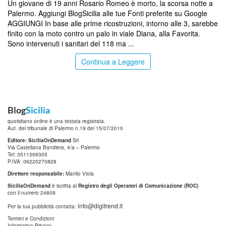
Un giovane di 19 anni Rosario Romeo è morto, la scorsa notte a
Palermo. Aggiungi BlogSicilia alle tue Fonti preferite su Google
AGGIUNGI In base alle prime ricostruzioni, intorno alle 3, sarebbe
finito con la moto contro un palo in viale Diana, alla Favorita.
Sono intervenuti i sanitari del 118 ma ...
Continua a Leggere
Blog
Sicilia
quotidiano online è una testata registrata.
Aut. del tribunale di Palermo n.19 del 15/07/2010
Editore: SiciliaOnDemand
Srl
Via Castellana Bandiera, 4/a – Palermo
Tel: 3511369305
P.IVA: 06220270828
Direttore responsabile:
Manlio Viola
SiciliaOnDemand
è iscritta al
Registro degli Operatori di Comunicazione (ROC)
con il numero 24809
info@digitrend.it
Per la tua pubblicità contatta:
Termini e Condizioni
Informativa Privacy