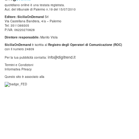
quotidiano online è una testata registrata.
Aut. del tribunale di Palermo n.19 del 15/07/2010
Editore: SiciliaOnDemand
Srl
Via Castellana Bandiera, 4/a – Palermo
Tel: 3511369305
P.IVA: 06220270828
Direttore responsabile:
Manlio Viola
SiciliaOnDemand
è iscritta al
Registro degli Operatori di Comunicazione (ROC)
con il numero 24809
info@digitrend.it
Per la tua pubblicità contatta:
Termini e Condizioni
Informativa Privacy
Questo sito è associato alla