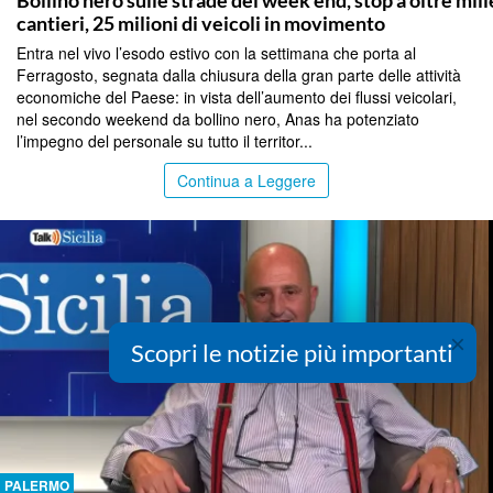
Bollino nero sulle strade del week end, stop a oltre mill
cantieri, 25 milioni di veicoli in movimento
Entra nel vivo l’esodo estivo con la settimana che porta al
Ferragosto, segnata dalla chiusura della gran parte delle attività
economiche del Paese: in vista dell’aumento dei flussi veicolari,
nel secondo weekend da bollino nero, Anas ha potenziato
l’impegno del personale su tutto il territor...
Continua a Leggere
×
Scopri le notizie più importanti
PALERMO