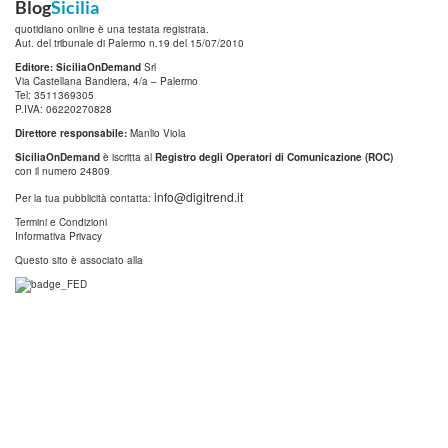
Blog
Sicilia
quotidiano online è una testata registrata.
Aut. del tribunale di Palermo n.19 del 15/07/2010
Editore: SiciliaOnDemand
Srl
Via Castellana Bandiera, 4/a – Palermo
Tel: 3511369305
P.IVA: 06220270828
Direttore responsabile:
Manlio Viola
SiciliaOnDemand
è iscritta al
Registro degli Operatori di Comunicazione (ROC)
con il numero 24809
info@digitrend.it
Per la tua pubblicità contatta:
Termini e Condizioni
Informativa Privacy
Questo sito è associato alla