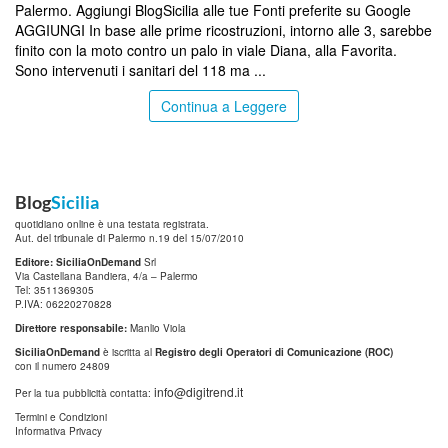
Palermo. Aggiungi BlogSicilia alle tue Fonti preferite su Google
AGGIUNGI In base alle prime ricostruzioni, intorno alle 3, sarebbe
finito con la moto contro un palo in viale Diana, alla Favorita.
Sono intervenuti i sanitari del 118 ma ...
Continua a Leggere
Blog
Sicilia
quotidiano online è una testata registrata.
Aut. del tribunale di Palermo n.19 del 15/07/2010
Editore: SiciliaOnDemand
Srl
Via Castellana Bandiera, 4/a – Palermo
Tel: 3511369305
P.IVA: 06220270828
Direttore responsabile:
Manlio Viola
SiciliaOnDemand
è iscritta al
Registro degli Operatori di Comunicazione (ROC)
con il numero 24809
info@digitrend.it
Per la tua pubblicità contatta:
Termini e Condizioni
Informativa Privacy