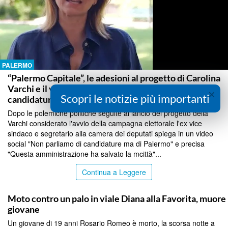
PALERMO
“Palermo Capitale”, le adesioni al progetto di Carolina
Varchi e il video social: “Non vogliamo parlare di
×
Scopri le notizie più importanti
candidature”
Dopo le polemiche politiche seguite al lancio del progetto della
Varchi considerato l'avvio della campagna elettorale l'ex vice
sindaco e segretario alla camera dei deputati spiega in un video
social "Non parliamo di candidature ma di Palermo" e precisa
"Questa amministrazione ha salvato la mcittà"...
Continua a Leggere
PALERMO
Moto contro un palo in viale Diana alla Favorita, muore
giovane
Un giovane di 19 anni Rosario Romeo è morto, la scorsa notte a