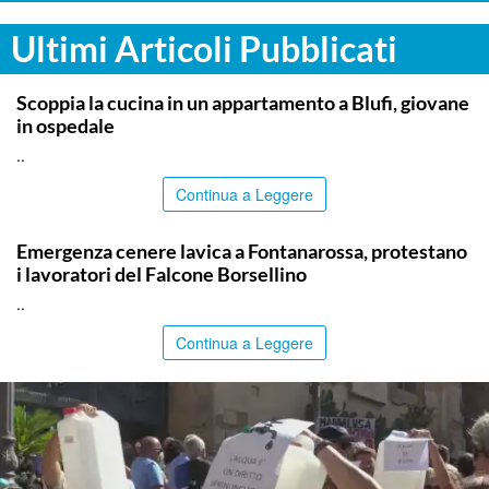
Ultimi Articoli Pubblicati
PALERMO
Scoppia la cucina in un appartamento a Blufi, giovane
in ospedale
..
Continua a Leggere
PALERMO
Emergenza cenere lavica a Fontanarossa, protestano
i lavoratori del Falcone Borsellino
..
Continua a Leggere