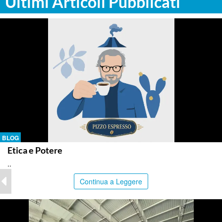
Ultimi Articoli Pubblicati
BLOG
Etica e Potere
..
Continua a Leggere