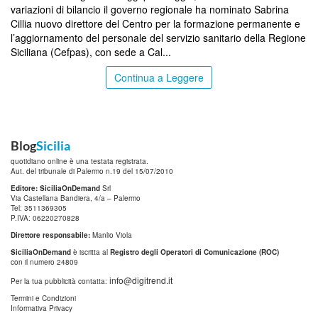
variazioni di bilancio il governo regionale ha nominato Sabrina
Cillia nuovo direttore del Centro per la formazione permanente e
l’aggiornamento del personale del servizio sanitario della Regione
Siciliana (Cefpas), con sede a Cal...
Continua a Leggere
Blog
Sicilia
quotidiano online è una testata registrata.
Aut. del tribunale di Palermo n.19 del 15/07/2010
Editore: SiciliaOnDemand
Srl
Via Castellana Bandiera, 4/a – Palermo
Tel: 3511369305
P.IVA: 06220270828
Direttore responsabile:
Manlio Viola
SiciliaOnDemand
è iscritta al
Registro degli Operatori di Comunicazione (ROC)
con il numero 24809
info@digitrend.it
Per la tua pubblicità contatta:
Termini e Condizioni
Informativa Privacy