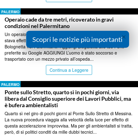
PALERMO
Operaio cade da tre metri, ricoverato in gravi
condizioni nel Palermitano
Un operaio di 52 anni è caduto dall’altezza di tre metri mentre
×
Scopri le notizie più importanti
stava effettuando dei lavori di ristrutturazione di un edificio a
Bolognetta nel Palermitano. Aggiungi BlogSicilia alle tue Fonti
preferite su Google AGGIUNGI L’uomo è stato soccorso e
trasportato con un mezzo privato all’ospeda...
Continua a Leggere
PALERMO
Ponte sullo Stretto, quarto sì in pochi giorni, via
libera dal Consiglio superiore dei Lavori Pubblici, ma
è bufera ambientalisti
Quarto sì nel giro di pochi giorni al Ponte Sullo Stretto di Messina.
La nuova procedura viaggia alla velocità della luce per effetto di
questa accelerazione improvvisa. Ma per gli ambientalisti si tratta,
però, di sì politici conditi da mille dubbi tecnici...