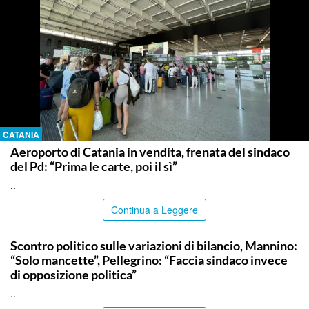
CATANIA
Aeroporto di Catania in vendita, frenata del sindaco
del Pd: “Prima le carte, poi il sì”
..
Continua a Leggere
PALERMO
Scontro politico sulle variazioni di bilancio, Mannino:
“Solo mancette”, Pellegrino: “Faccia sindaco invece
di opposizione politica”
..