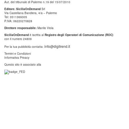
Aut. del tribunale di Palermo n.19 del 15/07/2010
Editore: SiciliaOnDemand
Srl
Via Castellana Bandiera, 4/a – Palermo
Tel: 3511369305
P.IVA: 06220270828
Direttore responsabile:
Manlio Viola
SiciliaOnDemand
è iscritta al
Registro degli Operatori di Comunicazione (ROC)
con il numero 24809
info@digitrend.it
Per la tua pubblicità contatta:
Termini e Condizioni
Informativa Privacy
Questo sito è associato alla