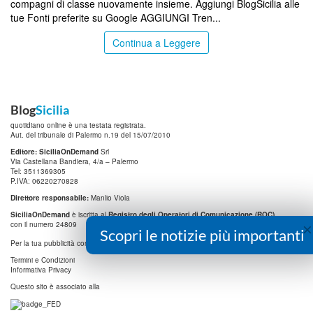
compagni di classe nuovamente insieme. Aggiungi BlogSicilia alle
tue Fonti preferite su Google AGGIUNGI Tren...
Continua a Leggere
Blog
Sicilia
quotidiano online è una testata registrata.
Aut. del tribunale di Palermo n.19 del 15/07/2010
Editore: SiciliaOnDemand
Srl
Via Castellana Bandiera, 4/a – Palermo
Tel: 3511369305
P.IVA: 06220270828
Direttore responsabile:
Manlio Viola
SiciliaOnDemand
è iscritta al
Registro degli Operatori di Comunicazione (ROC)
×
con il numero 24809
Scopri le notizie più importanti
info@digitrend.it
Per la tua pubblicità contatta:
Termini e Condizioni
Informativa Privacy
Questo sito è associato alla