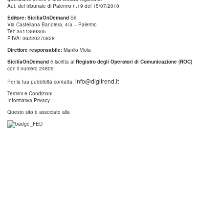
Aut. del tribunale di Palermo n.19 del 15/07/2010
Editore: SiciliaOnDemand
Srl
Via Castellana Bandiera, 4/a – Palermo
Tel: 3511369305
P.IVA: 06220270828
Direttore responsabile:
Manlio Viola
SiciliaOnDemand
è iscritta al
Registro degli Operatori di Comunicazione (ROC)
con il numero 24809
info@digitrend.it
Per la tua pubblicità contatta:
Termini e Condizioni
Informativa Privacy
Questo sito è associato alla