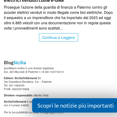
elettrici venduti come e-bike
Prosegue l’azione della guardia di finanza a Palermo contro gli
scooter elettrici venduti in modo illegale come bici elettriche. Dopo
il sequestro a un imprenditore che ha importato dal 2023 ad oggi
oltre 6.885 veicoli con una documentazione non in regola questa
volta i provvedimenti sono scattati...
Continua a Leggere
Blog
Sicilia
quotidiano online è una testata registrata.
Aut. del tribunale di Palermo n.19 del 15/07/2010
Editore: SiciliaOnDemand
Srl
Via Castellana Bandiera, 4/a – Palermo
Tel: 3511369305
P.IVA: 06220270828
Direttore responsabile:
Manlio Viola
×
SiciliaOnDemand
è iscritta al
Registro degli Operatori di Comunicazione (ROC)
Scopri le notizie più importanti
con il numero 24809
info@digitrend.it
Per la tua pubblicità contatta: