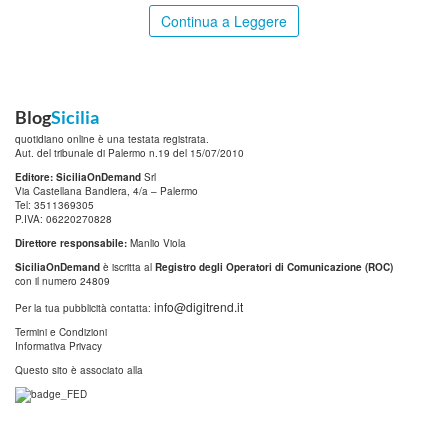
Continua a Leggere
Blog
Sicilia
quotidiano online è una testata registrata.
Aut. del tribunale di Palermo n.19 del 15/07/2010
Editore: SiciliaOnDemand
Srl
Via Castellana Bandiera, 4/a – Palermo
Tel: 3511369305
P.IVA: 06220270828
Direttore responsabile:
Manlio Viola
SiciliaOnDemand
è iscritta al
Registro degli Operatori di Comunicazione (ROC)
con il numero 24809
info@digitrend.it
Per la tua pubblicità contatta:
Termini e Condizioni
Informativa Privacy
Questo sito è associato alla