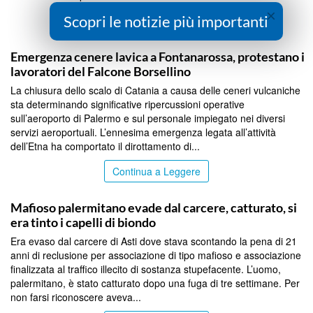
×
Scopri le notizie più importanti
Continua a Leggere
PALERMO
Emergenza cenere lavica a Fontanarossa, protestano i
lavoratori del Falcone Borsellino
La chiusura dello scalo di Catania a causa delle ceneri vulcaniche
sta determinando significative ripercussioni operative
sull’aeroporto di Palermo e sul personale impiegato nei diversi
servizi aeroportuali. L’ennesima emergenza legata all’attività
dell’Etna ha comportato il dirottamento di...
Continua a Leggere
PALERMO
Mafioso palermitano evade dal carcere, catturato, si
era tinto i capelli di biondo
Era evaso dal carcere di Asti dove stava scontando la pena di 21
anni di reclusione per associazione di tipo mafioso e associazione
finalizzata al traffico illecito di sostanza stupefacente. L’uomo,
palermitano, è stato catturato dopo una fuga di tre settimane. Per
non farsi riconoscere aveva...