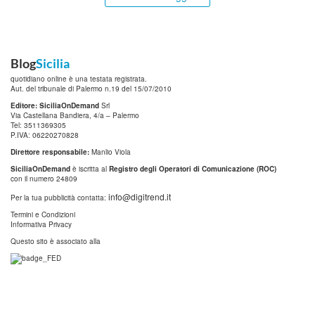
Blog
Sicilia
quotidiano online è una testata registrata.
Aut. del tribunale di Palermo n.19 del 15/07/2010
Editore: SiciliaOnDemand
Srl
Via Castellana Bandiera, 4/a – Palermo
Tel: 3511369305
P.IVA: 06220270828
Direttore responsabile:
Manlio Viola
SiciliaOnDemand
è iscritta al
Registro degli Operatori di Comunicazione (ROC)
con il numero 24809
info@digitrend.it
Per la tua pubblicità contatta:
Termini e Condizioni
Informativa Privacy
Questo sito è associato alla