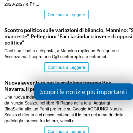
2023-2027 e Pif....
Continua a Leggere
PALERMO
Scontro politico sulle variazioni di bilancio, Mannino: “
mancette”, Pellegrino: “Faccia sindaco invece di oppos
politica”
Continua il botta e risposta, a Mannino replicano Pellegrino e
Assenza ma il segretario Cgil controreplica a entrambi...
Continua a Leggere
PALERMO
Nuova avventura per la grafologa forense Bea
×
Navarra, il personaggio di Nunzia Scalzo
Scopri le notizie più importanti
Una nuova indagine per Bea Navarra, la grafologa forense creata
da Nunzia Scalzo, nel libro “Il Ragno nella tela” Aggiungi
BlogSicilia alle tue Fonti preferite su Google AGGIUNGI Nunzia
Scalzo ci ritenta e ci riesce: catapulta il lettore nei meandri della
grafologia forense fra lettere, vocali e...
Continua a Leggere