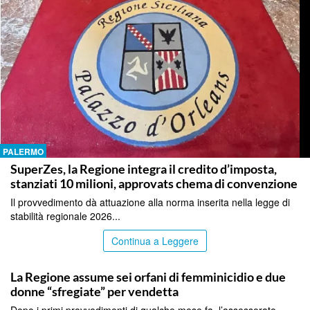
PALERMO
SuperZes, la Regione integra il credito d’imposta,
stanziati 10 milioni, approvats chema di convenzione
Il provvedimento dà attuazione alla norma inserita nella legge di
stabilità regionale 2026...
Continua a Leggere
PALERMO
La Regione assume sei orfani di femminicidio e due
donne “sfregiate” per vendetta
Dopo i primi provvedimenti di qualche mese fa, l’assessorato