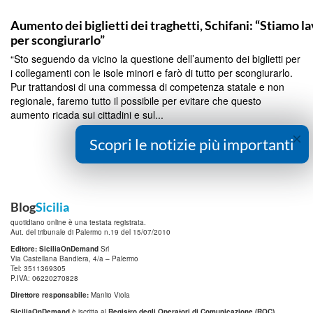
PALERMO
Aumento dei biglietti dei traghetti, Schifani: “Stiamo 
per scongiurarlo”
“Sto seguendo da vicino la questione dell’aumento dei biglietti per
i collegamenti con le isole minori e farò di tutto per scongiurarlo.
Pur trattandosi di una commessa di competenza statale e non
regionale, faremo tutto il possibile per evitare che questo
aumento ricada sui cittadini e sul...
×
Continua a Leggere
Scopri le notizie più importanti
Blog
Sicilia
quotidiano online è una testata registrata.
Aut. del tribunale di Palermo n.19 del 15/07/2010
Editore: SiciliaOnDemand
Srl
Via Castellana Bandiera, 4/a – Palermo
Tel: 3511369305
P.IVA: 06220270828
Direttore responsabile:
Manlio Viola
SiciliaOnDemand
è iscritta al
Registro degli Operatori di Comunicazione (ROC)