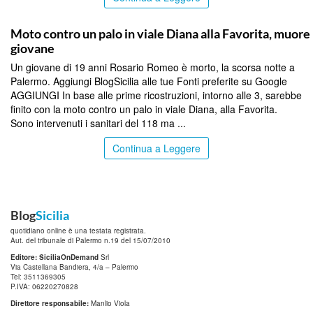
PALERMO
Moto contro un palo in viale Diana alla Favorita, muore
giovane
Un giovane di 19 anni Rosario Romeo è morto, la scorsa notte a
Palermo. Aggiungi BlogSicilia alle tue Fonti preferite su Google
AGGIUNGI In base alle prime ricostruzioni, intorno alle 3, sarebbe
finito con la moto contro un palo in viale Diana, alla Favorita.
Sono intervenuti i sanitari del 118 ma ...
Continua a Leggere
Blog
Sicilia
quotidiano online è una testata registrata.
Aut. del tribunale di Palermo n.19 del 15/07/2010
Editore: SiciliaOnDemand
Srl
Via Castellana Bandiera, 4/a – Palermo
Tel: 3511369305
P.IVA: 06220270828
Direttore responsabile:
Manlio Viola