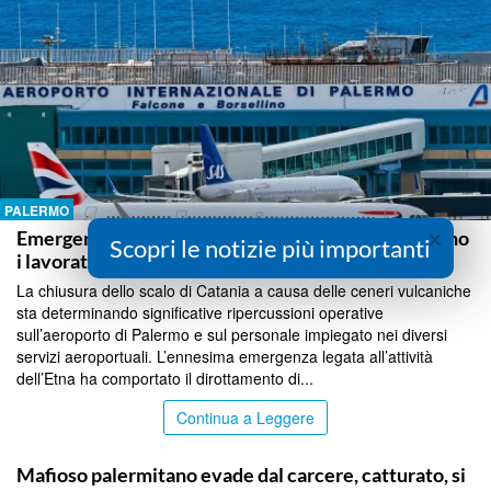
PALERMO
×
Emergenza cenere lavica a Fontanarossa, protestano
Scopri le notizie più importanti
i lavoratori del Falcone Borsellino
La chiusura dello scalo di Catania a causa delle ceneri vulcaniche
sta determinando significative ripercussioni operative
sull’aeroporto di Palermo e sul personale impiegato nei diversi
servizi aeroportuali. L’ennesima emergenza legata all’attività
dell’Etna ha comportato il dirottamento di...
Continua a Leggere
PALERMO
Mafioso palermitano evade dal carcere, catturato, si