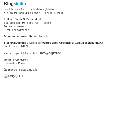
Blog
Sicilia
quotidiano online è una testata registrata.
Aut. del tribunale di Palermo n.19 del 15/07/2010
Editore: SiciliaOnDemand
Srl
Via Castellana Bandiera, 4/a – Palermo
Tel: 3511369305
P.IVA: 06220270828
Direttore responsabile:
Manlio Viola
SiciliaOnDemand
è iscritta al
Registro degli Operatori di Comunicazione (ROC)
con il numero 24809
info@digitrend.it
Per la tua pubblicità contatta:
Termini e Condizioni
Informativa Privacy
Questo sito è associato alla