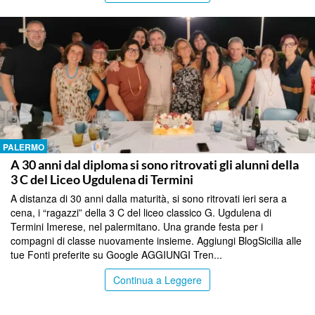
PALERMO
A 30 anni dal diploma si sono ritrovati gli alunni della
3 C del Liceo Ugdulena di Termini
A distanza di 30 anni dalla maturità, si sono ritrovati ieri sera a
cena, i “ragazzi” della 3 C del liceo classico G. Ugdulena di
Termini Imerese, nel palermitano. Una grande festa per i
compagni di classe nuovamente insieme. Aggiungi BlogSicilia alle
tue Fonti preferite su Google AGGIUNGI Tren...
Continua a Leggere