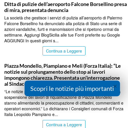
Ditta di pulizie dell’aeroporto Falcone Borsellino presa
di mira, presentata denuncia
La società che gestisce i servizi di pulizia all’aeroporto di Palermo
Falcone Borsellino ha denunciato alla polizia di Stato una serie di
azioni vandaliche, furti e manomissioni che si ripetono ormai da
settimane. Aggiungi BlogSicilia alle tue Fonti preferite su Google
AGGIUNGI In questi giorni s...
Continua a Leggere
PALERMO
Piazza Mondello, Piampiano e Meli (Forza Italia): “Le
notizie sul prolungamento dello stop ai lavori
impongono chiarezza. Presentata un’interrogazione
al Sindaco.”
×
Scopri le notizie più importanti
“Le notizie pubblicate oggi dalla stampa sul prolungamento della
sospensione dei lavori di riqualificazione di Piazza Mondello
stanno alimentando la preoccupazione di cittadini, commercianti e
operatori economici.” Lo dichiarano i Consiglieri comunali di Forza
Italia Leopoldo Piampiano e...
Continua a Leggere