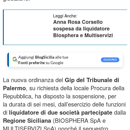
Leggi Anche:
Anna Rosa Corsello
sospesa da liquidatore
Biosphera e Multiservizi
Aggiungi
BlogSicilia
alle tue
AGGIUNGI
Fonti preferite
su Google
La nuova ordinanza del
Gip del Tribunale di
Palermo
, su richiesta della locale Procura della
Repubblica, ha disposto la sospensione, per
la durata di sei mesi, dall’esercizio delle funzioni
di
liquidatore di due società partecipate
dalla
Regione Siciliana
(BIOSPHERA SpA e
MULTISERVIZI SpA) nonché il sequestro