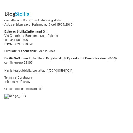
Blog
Sicilia
quotidiano online è una testata registrata.
Aut. del tribunale di Palermo n.19 del 15/07/2010
Editore: SiciliaOnDemand
Srl
Via Castellana Bandiera, 4/a – Palermo
Tel: 3511369305
P.IVA: 06220270828
Direttore responsabile:
Manlio Viola
SiciliaOnDemand
è iscritta al
Registro degli Operatori di Comunicazione (ROC)
con il numero 24809
info@digitrend.it
Per la tua pubblicità contatta:
Termini e Condizioni
Informativa Privacy
Questo sito è associato alla