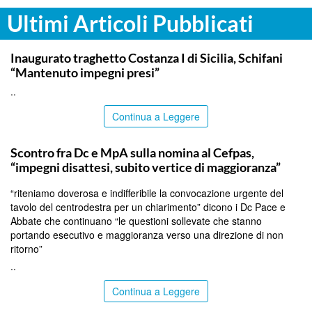
Ultimi Articoli Pubblicati
ITALPRESS
Inaugurato traghetto Costanza I di Sicilia, Schifani
“Mantenuto impegni presi”
..
Continua a Leggere
CALTANISSETTA
Scontro fra Dc e MpA sulla nomina al Cefpas,
“impegni disattesi, subito vertice di maggioranza”
“riteniamo doverosa e indifferibile la convocazione urgente del
tavolo del centrodestra per un chiarimento” dicono i Dc Pace e
Abbate che continuano “le questioni sollevate che stanno
portando esecutivo e maggioranza verso una direzione di non
ritorno”
..
Continua a Leggere
SIRACUSA