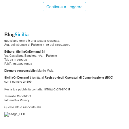
Continua a Leggere
Blog
Sicilia
quotidiano online è una testata registrata.
Aut. del tribunale di Palermo n.19 del 15/07/2010
Editore: SiciliaOnDemand
Srl
Via Castellana Bandiera, 4/a – Palermo
Tel: 3511369305
P.IVA: 06220270828
Direttore responsabile:
Manlio Viola
SiciliaOnDemand
è iscritta al
Registro degli Operatori di Comunicazione (ROC)
con il numero 24809
info@digitrend.it
Per la tua pubblicità contatta:
Termini e Condizioni
Informativa Privacy
Questo sito è associato alla