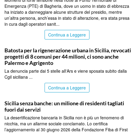
Momenti di forte tensione nella notte al Punto Territoriale di
Emergenza (PTE) di Bagheria, dove un uomo in stato di ebbrezza
ha iniziato a danneggiare alcune strutture del presidio, mentre
un’altra persona, anch’essa in stato di alterazione, era stata presa
in cura dagli operatori sanit...
Continua a Leggere
PALERMO
Batosta per la rigenerazione urbana in Sicilia, revocati
progetti di 8 comuni per 44 milioni, ci sono anche
Palermo e Agrigento
La denuncia parte dai 5 stelle all'Ars e viene sposata subito dalla
Cgil siciliana ...
Continua a Leggere
PALERMO
Sicilia senza banche: un milione di residenti tagliati
fuori dai servizi
La desertificazione bancaria in Sicilia non è più un fenomeno di
nicchia, ma un allarme sociale conclamato. Lo certifica
l’aggiornamento al 30 giugno 2026 della Fondazione Fiba di First