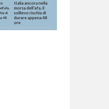
Italia ancora nella
morsa dell’afa, il
sollievo rischia di
durare appena 48
ore