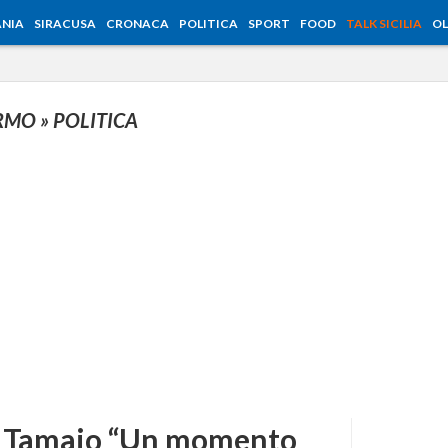
NIA
SIRACUSA
CRONACA
POLITICA
SPORT
FOOD
TALK SICILIA
OL
ERMO
» POLITICA
, Tamajo “Un momento