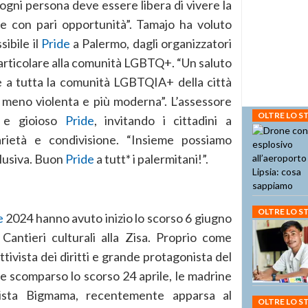
ogni persona deve essere libera di vivere la
 e con pari opportunità”. Tamajo ha voluto
ibile il
Pride
a Palermo, dagli organizzatori
 particolare alla comunità LGBTQ+. “Un saluto
 a tutta la comunità LGBTQIA+ della città
 meno violenta e più moderna”. L’assessore
OLTRE LO 
 e gioioso
Pride
, invitando i cittadini a
arietà e condivisione. “Insieme possiamo
clusiva. Buon
Pride
a tutt* i palermitani!”.
OLTRE LO 
e
2024 hanno avuto inizio lo scorso 6 giugno
 Cantieri culturali alla Zisa. Proprio come
tivista dei diritti e grande protagonista del
 scomparso lo scorso 24 aprile, le madrine
rtista Bigmama, recentemente apparsa al
OLTRE LO 