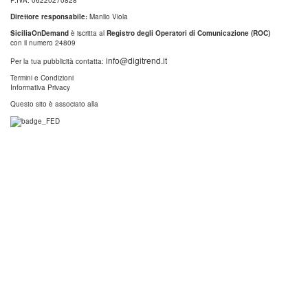
P.IVA: 06220270828
Direttore responsabile:
Manlio Viola
SiciliaOnDemand
è iscritta al
Registro degli Operatori di Comunicazione (ROC)
con il numero 24809
info@digitrend.it
Per la tua pubblicità contatta:
Termini e Condizioni
Informativa Privacy
Questo sito è associato alla