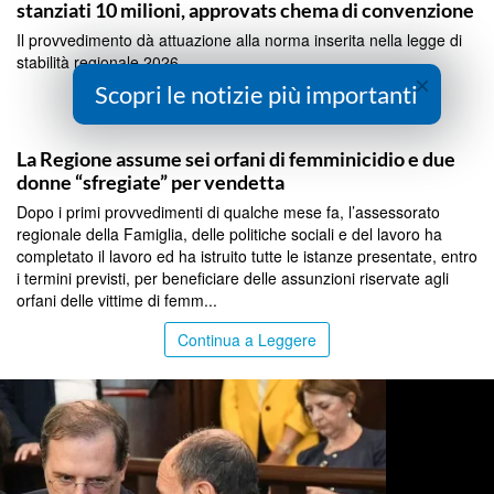
stanziati 10 milioni, approvats chema di convenzione
Il provvedimento dà attuazione alla norma inserita nella legge di
stabilità regionale 2026...
×
Scopri le notizie più importanti
Continua a Leggere
PALERMO
La Regione assume sei orfani di femminicidio e due
donne “sfregiate” per vendetta
Dopo i primi provvedimenti di qualche mese fa, l’assessorato
regionale della Famiglia, delle politiche sociali e del lavoro ha
completato il lavoro ed ha istruito tutte le istanze presentate, entro
i termini previsti, per beneficiare delle assunzioni riservate agli
orfani delle vittime di femm...
Continua a Leggere