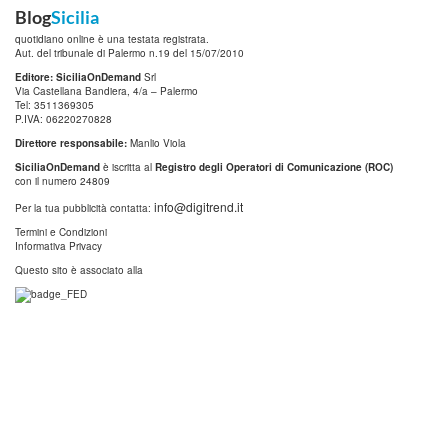
Blog
Sicilia
quotidiano online è una testata registrata.
Aut. del tribunale di Palermo n.19 del 15/07/2010
Editore: SiciliaOnDemand
Srl
Via Castellana Bandiera, 4/a – Palermo
Tel: 3511369305
P.IVA: 06220270828
Direttore responsabile:
Manlio Viola
SiciliaOnDemand
è iscritta al
Registro degli Operatori di Comunicazione (ROC)
con il numero 24809
info@digitrend.it
Per la tua pubblicità contatta:
Termini e Condizioni
Informativa Privacy
Questo sito è associato alla