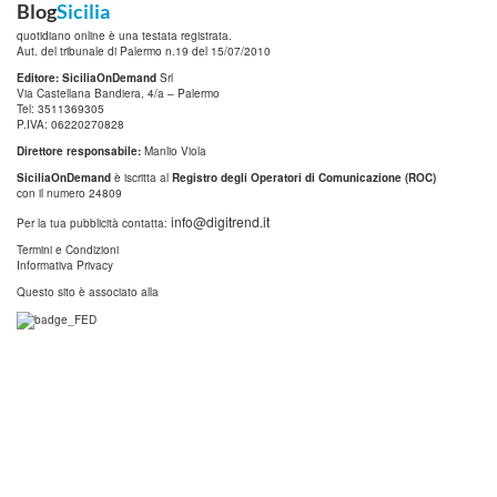
Blog
Sicilia
quotidiano online è una testata registrata.
Aut. del tribunale di Palermo n.19 del 15/07/2010
Editore: SiciliaOnDemand
Srl
Via Castellana Bandiera, 4/a – Palermo
Tel: 3511369305
P.IVA: 06220270828
Direttore responsabile:
Manlio Viola
SiciliaOnDemand
è iscritta al
Registro degli Operatori di Comunicazione (ROC)
con il numero 24809
info@digitrend.it
Per la tua pubblicità contatta:
Termini e Condizioni
Informativa Privacy
Questo sito è associato alla