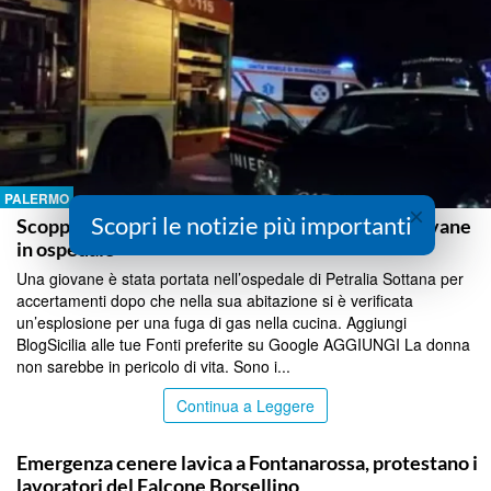
PALERMO
×
Scopri le notizie più importanti
Scoppia la cucina in un appartamento a Blufi, giovane
in ospedale
Una giovane è stata portata nell’ospedale di Petralia Sottana per
accertamenti dopo che nella sua abitazione si è verificata
un’esplosione per una fuga di gas nella cucina. Aggiungi
BlogSicilia alle tue Fonti preferite su Google AGGIUNGI La donna
non sarebbe in pericolo di vita. Sono i...
Continua a Leggere
PALERMO
Emergenza cenere lavica a Fontanarossa, protestano i
lavoratori del Falcone Borsellino