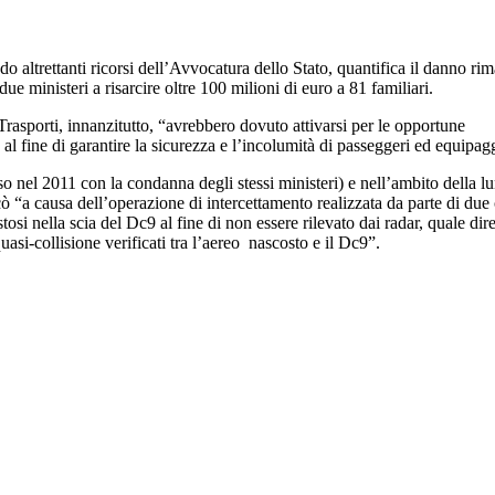
ndo altrettanti ricorsi dell’Avvocatura dello Stato, quantifica il danno 
e ministeri a risarcire oltre 100 milioni di euro a 81 familiari.
rasporti, innanzitutto, “avrebbero dovuto attivarsi per le opportune
 al fine di garantire la sicurezza e l’incolumità di passeggeri ed equipag
o nel 2011 con la condanna degli stessi ministeri) e nell’ambito della lu
icò “a causa dell’operazione di intercettamento realizzata da parte di due
si nella scia del Dc9 al fine di non essere rilevato dai radar, quale dir
si-collisione verificati tra l’aereo nascosto e il Dc9”.