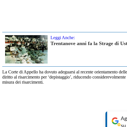
Leggi Anche:
Trentanove anni fa la Strage di Us
La Corte di Appello ha dovuto adeguarsi al recente orientamento delle S
diritto al risarcimento per ‘depistaggio’, riducendo considerevolmente 
misura dei risarcimenti.
Ag
su