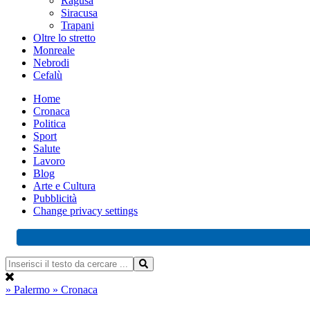
Ragusa
Siracusa
Trapani
Oltre lo stretto
Monreale
Nebrodi
Cefalù
Home
Cronaca
Politica
Sport
Salute
Lavoro
Blog
Arte e Cultura
Pubblicità
Change privacy settings
» Palermo
» Cronaca