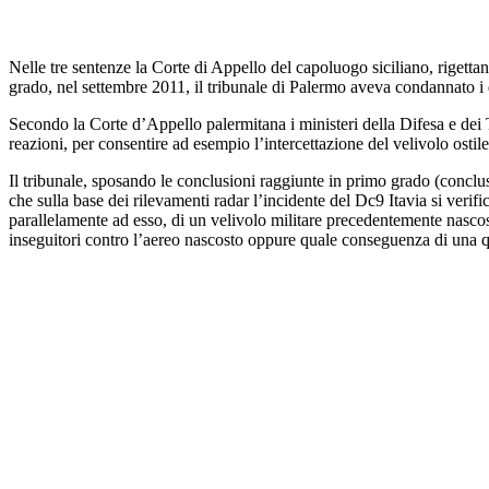
Nelle tre sentenze la Corte di Appello del capoluogo siciliano, rigetta
grado, nel settembre 2011, il tribunale di Palermo aveva condannato i du
Secondo la Corte d’Appello palermitana i ministeri della Difesa e dei T
reazioni, per consentire ad esempio l’intercettazione del velivolo ostile
Il tribunale, sposando le conclusioni raggiunte in primo grado (conclus
che sulla base dei rilevamenti radar l’incidente del Dc9 Itavia si verif
parallelamente ad esso, di un velivolo militare precedentemente nascosto
inseguitori contro l’aereo nascosto oppure quale conseguenza di una qua