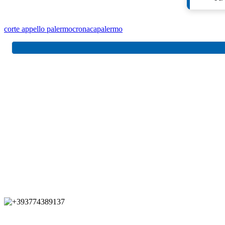
corte appello palermo
cronaca
palermo