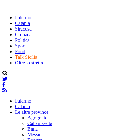
Palermo
Catania
Siracusa
Cronaca
Politica
Sport
Food
Talk Sicilia
Oltre lo stretto
Palermo
Catania
Le altre province
Agrigento
Caltanissetta
Enna
Messina