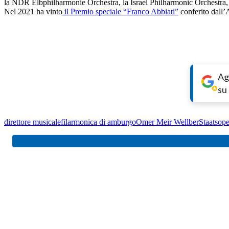
la NDR Elbphilharmonie Orchestra, la Israel Philharmonic Orchestra, l
Nel 2021 ha vinto
il Premio speciale “Franco Abbiati”
conferito dall’
Ag
su
direttore musicale
filarmonica di amburgo
Omer Meir Wellber
Staatsope