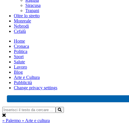
Ragusa
Siracusa
Trapani
Oltre lo stretto
Monreale
Nebrodi
Cefalù
Home
Cronaca
Politica
Sport
Salute
Lavoro
Blog
Arte e Cultura
Pubblicità
Change privacy settings
» Palermo
» Arte e cultura