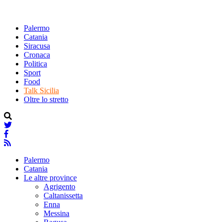
Palermo
Catania
Siracusa
Cronaca
Politica
Sport
Food
Talk Sicilia
Oltre lo stretto
Palermo
Catania
Le altre province
Agrigento
Caltanissetta
Enna
Messina