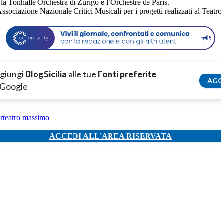
a Tonhalle Orchestra di Zurigo e l’Orchestre de Paris.
Associazione Nazionale Critici Musicali per i progetti realizzati al Tea
giungi
BlogSicilia
alle tue
Fonti preferite
AGG
 Google
r
teatro massimo
ACCEDI ALL'AREA RISERVATA