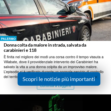
PALERMO
Donna colta da malore in strada, salvata da
carabinieri e 118
È finita nel migliore dei modi una corsa contro il tempo vissuta a
Villabate, dove il provvidenziale intervento dei Carabinieri ha
salvato la vita a una donna colpita da un improvviso malore.
L’episodio si è verificato durante un normale servizio di controllo
×
del territorio svolto da una pat...
Scopri le notizie più importanti
Continua a Leggere