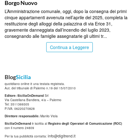
Borgo Nuovo
L’Amministrazione comunale, oggi, dopo la consegna dei primi
cinque appartamenti avvenuta nell’aprile del 2025, completa la
restituzione degli alloggi della palazzina di via Erice 31,
gravemente danneggiata dall’incendio del luglio 2023,
consegnando alle famiglie assegnatarie gli ultimi tr...
Continua a Leggere
Blog
Sicilia
quotidiano online è una testata registrata.
Aut. del tribunale di Palermo n.19 del 15/07/2010
Editore: SiciliaOnDemand
Srl
Via Castellana Bandiera, 4/a – Palermo
Tel: 3511369305
P.IVA: 06220270828
Direttore responsabile:
Manlio Viola
SiciliaOnDemand
è iscritta al
Registro degli Operatori di Comunicazione (ROC)
con il numero 24809
info@digitrend.it
Per la tua pubblicità contatta: