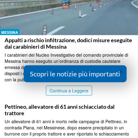
MESSINA
Appalti a rischio infiltrazione, dodici misure eseguite
dai carabinieri di Messina
I carabinieri del Nucleo Investigativo del comando provinciale di
Messina hanno eseguito un’ordinanza di custodia cautelare
emessa dal gip nei confronti di 12 persone. Per sei sono stati
×
Scopri le notizie più importanti
disposti i domiciliari, per sei il divieto temporanea di contrattare
con la pubblica amministrazione. Aggiu...
Continua a Leggere
MESSINA
Pettineo, allevatore di 61 anni schiacciato dal
trattore
Un allevatore di 61 anni è morto nelle campagne di Pettineo, in
contrada Piana, nel Messinese, dopo essere precipitato in un
burrone con il proprio trattore e aver riportato lo schiacciamento