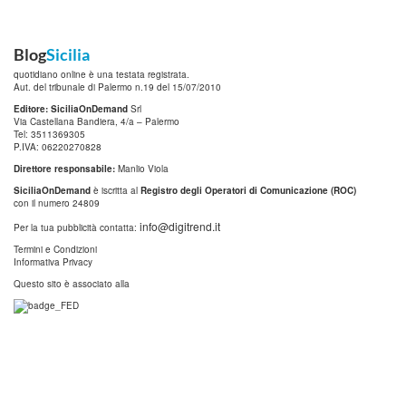
Blog
Sicilia
quotidiano online è una testata registrata.
Aut. del tribunale di Palermo n.19 del 15/07/2010
Editore: SiciliaOnDemand
Srl
Via Castellana Bandiera, 4/a – Palermo
Tel: 3511369305
P.IVA: 06220270828
Direttore responsabile:
Manlio Viola
SiciliaOnDemand
è iscritta al
Registro degli Operatori di Comunicazione (ROC)
con il numero 24809
info@digitrend.it
Per la tua pubblicità contatta:
Termini e Condizioni
Informativa Privacy
Questo sito è associato alla