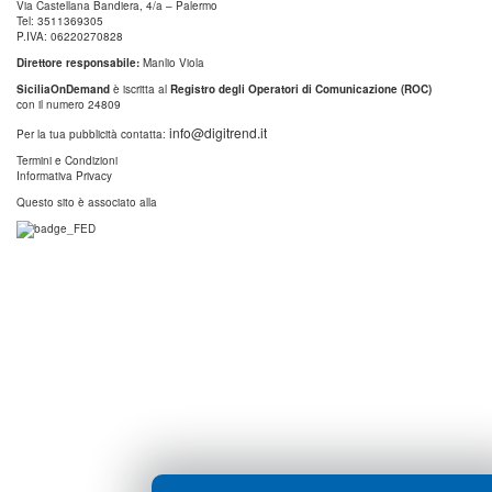
Via Castellana Bandiera, 4/a – Palermo
Tel: 3511369305
P.IVA: 06220270828
Direttore responsabile:
Manlio Viola
SiciliaOnDemand
è iscritta al
Registro degli Operatori di Comunicazione (ROC)
con il numero 24809
info@digitrend.it
Per la tua pubblicità contatta:
Termini e Condizioni
Informativa Privacy
Questo sito è associato alla