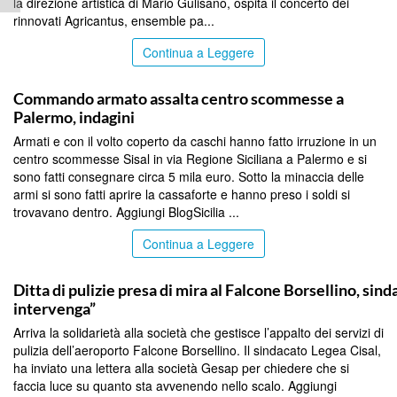
la direzione artistica di Mario Gulisano, ospita il concerto dei
rinnovati Agricantus, ensemble pa...
Continua a Leggere
PALERMO
Commando armato assalta centro scommesse a
Palermo, indagini
Armati e con il volto coperto da caschi hanno fatto irruzione in un
centro scommesse Sisal in via Regione Siciliana a Palermo e si
sono fatti consegnare circa 5 mila euro. Sotto la minaccia delle
armi si sono fatti aprire la cassaforte e hanno preso i soldi si
trovavano dentro. Aggiungi BlogSicilia ...
Continua a Leggere
PALERMO
Ditta di pulizie presa di mira al Falcone Borsellino, sin
intervenga”
Arriva la solidarietà alla società che gestisce l’appalto dei servizi di
pulizia dell’aeroporto Falcone Borsellino. Il sindacato Legea Cisal,
ha inviato una lettera alla società Gesap per chiedere che si
faccia luce su quanto sta avvenendo nello scalo. Aggiungi