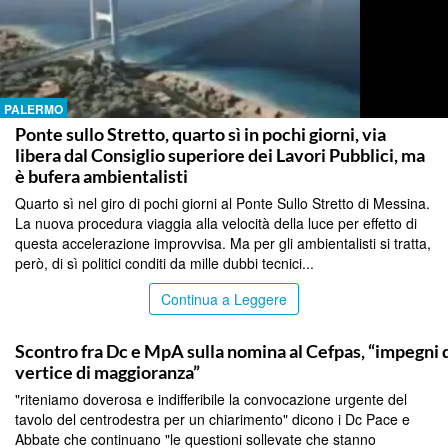
PALERMO
Ponte sullo Stretto, quarto sì in pochi giorni, via
libera dal Consiglio superiore dei Lavori Pubblici, ma
è bufera ambientalisti
Quarto sì nel giro di pochi giorni al Ponte Sullo Stretto di Messina.
La nuova procedura viaggia alla velocità della luce per effetto di
questa accelerazione improvvisa. Ma per gli ambientalisti si tratta,
però, di sì politici conditi da mille dubbi tecnici...
Continua a Leggere
CALTANISSETTA
Scontro fra Dc e MpA sulla nomina al Cefpas, “impegni d
vertice di maggioranza”
"riteniamo doverosa e indifferibile la convocazione urgente del
tavolo del centrodestra per un chiarimento" dicono i Dc Pace e
Abbate che continuano "le questioni sollevate che stanno