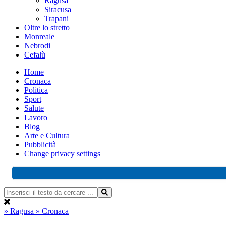
Ragusa
Siracusa
Trapani
Oltre lo stretto
Monreale
Nebrodi
Cefalù
Home
Cronaca
Politica
Sport
Salute
Lavoro
Blog
Arte e Cultura
Pubblicità
Change privacy settings
» Ragusa
» Cronaca