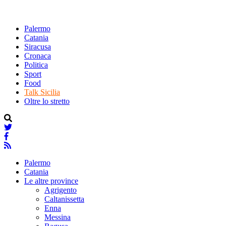
Palermo
Catania
Siracusa
Cronaca
Politica
Sport
Food
Talk Sicilia
Oltre lo stretto
Palermo
Catania
Le altre province
Agrigento
Caltanissetta
Enna
Messina