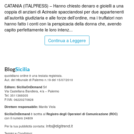
CATANIA (ITALPRESS) – Hanno chiesto denaro e gioielli a una
coppia di anziani di Acireale spacciandosi per due appartenenti
all’autorità giudiziaria e alle forze dell’ordine, ma i truffatori non
hanno fatto i conti con la perspicacia della donna che, avendo
capito perfettamente le loro intenz...
Continua a Leggere
Blog
Sicilia
quotidiano online è una testata registrata.
Aut. del tribunale di Palermo n.19 del 15/07/2010
Editore: SiciliaOnDemand
Srl
Via Castellana Bandiera, 4/a – Palermo
Tel: 3511369305
P.IVA: 06220270828
Direttore responsabile:
Manlio Viola
SiciliaOnDemand
è iscritta al
Registro degli Operatori di Comunicazione (ROC)
con il numero 24809
info@digitrend.it
Per la tua pubblicità contatta:
Termini e Condizioni