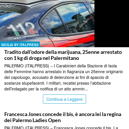
SICILIA BY ITALPRESS
Tradito dall’odore della marijuana, 25enne arrestato
con 1 kg di droga nel Palermitano
PALERMO (ITALPRESS) – I Carabinieri della Stazione di Isola
delle Femmine hanno arrestato in flagranza un 25enne originario
del capoluogo, accusato di detenzione ai fini di spaccio di
sostanze stupefacenti. I militari, recatisi presso l’abitazione
dell’indagato per la notifica di un atto ammin...
Continua a Leggere
SICILIA BY ITALPRESS
Francesca Jones concede il bis, è ancora lei la regina
dei Palermo Ladies Open
PALERMO (ITALPRESS) – Francesca Jones concede il bis. La