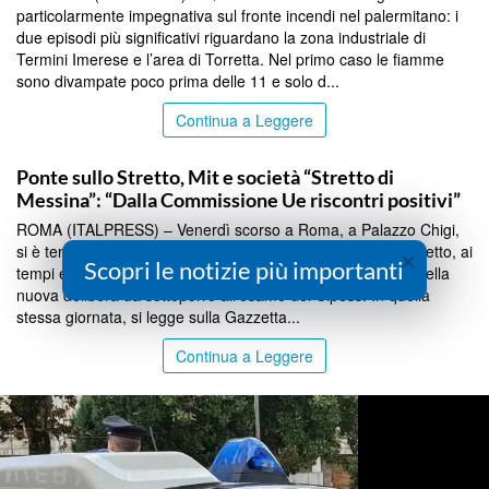
particolarmente impegnativa sul fronte incendi nel palermitano: i
due episodi più significativi riguardano la zona industriale di
Termini Imerese e l’area di Torretta. Nel primo caso le fiamme
sono divampate poco prima delle 11 e solo d...
Continua a Leggere
SICILIA BY ITALPRESS
Ponte sullo Stretto, Mit e società “Stretto di
Messina”: “Dalla Commissione Ue riscontri positivi”
ROMA (ITALPRESS) – Venerdì scorso a Roma, a Palazzo Chigi,
si è tenuto un vertice di Governo dedicato al Ponte sullo Stretto, ai
×
Scopri le notizie più importanti
tempi e alle scadenze del cronoprogramma rifatto in vista della
nuova delibera da sottoporre all’esame del Cipess. In quella
stessa giornata, si legge sulla Gazzetta...
Continua a Leggere