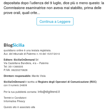
depositata dopo l’udienza del 9 luglio, dice più o meno questo: la
Commissione esaminatrice non aveva mai stabilito, prima delle
prove orali, quali crite...
Continua a Leggere
Blog
Sicilia
quotidiano online è una testata registrata.
Aut. del tribunale di Palermo n.19 del 15/07/2010
Editore: SiciliaOnDemand
Srl
Via Castellana Bandiera, 4/a – Palermo
Tel: 3511369305
P.IVA: 06220270828
Direttore responsabile:
Manlio Viola
SiciliaOnDemand
è iscritta al
Registro degli Operatori di Comunicazione (ROC)
con il numero 24809
info@digitrend.it
Per la tua pubblicità contatta:
Termini e Condizioni
Informativa Privacy
Questo sito è associato alla