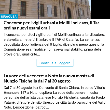
SIRACUSA
Concorso per i vigili urbani a Melilli nel caos, il Tar
ordina nuovi esami orali
Il concorso per dieci vigili urbani di Melilli continua a far discutere,
e stavolta a metterci il timbro è il TAR di Catania. La sentenza,
depositata dopo l’udienza del 9 luglio, dice più o meno questo: la
Commissione esaminatrice non aveva mai stabilito, prima delle
prove orali, quali crite...
Continua a Leggere
SIRACUSA
La voce della cenere: a Noto la nuova mostra di
Nunzio Fisichella dal 7 al 30 agosto
Dal 7 al 30 agosto l’ex Convento di Santa Chiara, in corso Vittorio
Emanuele 147 a Noto, ospiterà La voce della cenere, mostra
personale dell’artista catanese Nunzio Fisichella, curata da Paolo
Patanè, direttore del sito Unesco Le città tardo barocche del Val di
Noto. L’esposizione, patroci...