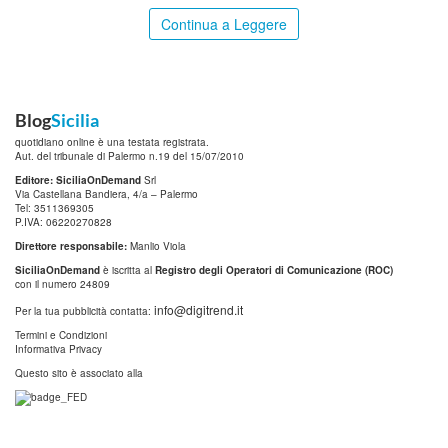
Continua a Leggere
Blog
Sicilia
quotidiano online è una testata registrata.
Aut. del tribunale di Palermo n.19 del 15/07/2010
Editore: SiciliaOnDemand
Srl
Via Castellana Bandiera, 4/a – Palermo
Tel: 3511369305
P.IVA: 06220270828
Direttore responsabile:
Manlio Viola
SiciliaOnDemand
è iscritta al
Registro degli Operatori di Comunicazione (ROC)
con il numero 24809
info@digitrend.it
Per la tua pubblicità contatta:
Termini e Condizioni
Informativa Privacy
Questo sito è associato alla