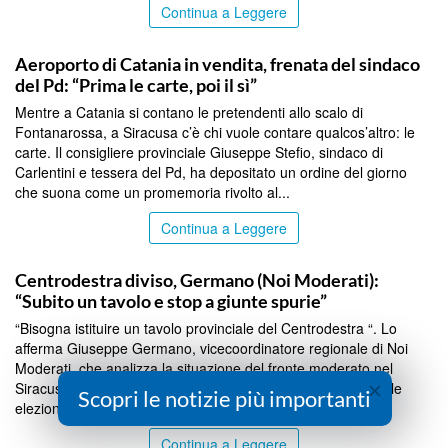
Continua a Leggere
CATANIA
Aeroporto di Catania in vendita, frenata del sindaco
del Pd: “Prima le carte, poi il sì”
Mentre a Catania si contano le pretendenti allo scalo di
Fontanarossa, a Siracusa c’è chi vuole contare qualcos’altro: le
carte. Il consigliere provinciale Giuseppe Stefio, sindaco di
Carlentini e tessera del Pd, ha depositato un ordine del giorno
che suona come un promemoria rivolto al...
Continua a Leggere
SIRACUSA
Centrodestra diviso, Germano (Noi Moderati):
“Subito un tavolo e stop a giunte spurie”
“Bisogna istituire un tavolo provinciale del Centrodestra “. Lo
afferma Giuseppe Germano, vicecoordinatore regionale di Noi
Moderati, che analizza la situazione del fronte moderato nel
×
Siracusano, segnato da forti contrapposizioni interne e con le
Scopri le notizie più importanti
elezioni – regionali e nazionali &...
Continua a Leggere