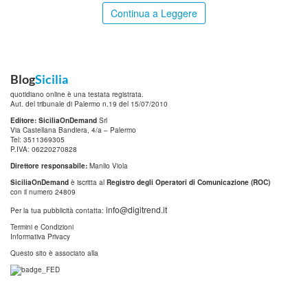
Continua a Leggere
Blog
Sicilia
quotidiano online è una testata registrata.
Aut. del tribunale di Palermo n.19 del 15/07/2010
Editore: SiciliaOnDemand
Srl
Via Castellana Bandiera, 4/a – Palermo
Tel: 3511369305
P.IVA: 06220270828
Direttore responsabile:
Manlio Viola
SiciliaOnDemand
è iscritta al
Registro degli Operatori di Comunicazione (ROC)
con il numero 24809
info@digitrend.it
Per la tua pubblicità contatta:
Termini e Condizioni
Informativa Privacy
Questo sito è associato alla