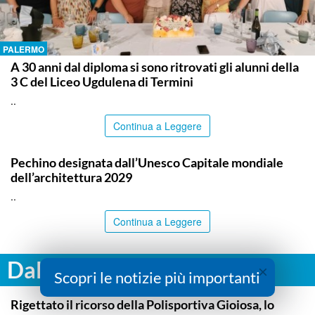
PALERMO
A 30 anni dal diploma si sono ritrovati gli alunni della
3 C del Liceo Ugdulena di Termini
..
Continua a Leggere
ITALPRESS
Pechino designata dall’Unesco Capitale mondiale
dell’architettura 2029
..
Continua a Leggere
Dalla stessa Categoria
×
Scopri le notizie più importanti
SPORT
Rigettato il ricorso della Polisportiva Gioiosa, lo