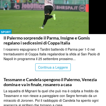
SPORT
Il Palermo sorprende il Parma, Insigne e Gomis
regalano i sedicesimi di Coppa Italia
I rosanero espugnano il Tardini battendo il Parma per 1-0 nei
trentaduesimi di Coppa Italia regalandosi la sfida al San Paolo di
Napoli in programma il 25 settembre prossimo...
Continua a Leggere
SPORT
Tessmann e Candela spengono il Palermo, Venezia
domina e va in finale, rosanero a casa
La squadra di Mignani fa quel che può ma è colpita a freddo da
Tessmann e non riesce a pareggiare con Segre fermato da un
miracolo di Joronen. Poi il raddoppio di Candela ha spento ogni
speranza ai siciliani che tornano a casa...