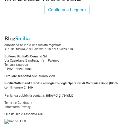
Continua a Leggere
Blog
Sicilia
quotidiano online è una testata registrata.
Aut. del tribunale di Palermo n.19 del 15/07/2010
Editore: SiciliaOnDemand
Srl
Via Castellana Bandiera, 4/a – Palermo
Tel: 3511369305
P.IVA: 06220270828
Direttore responsabile:
Manlio Viola
SiciliaOnDemand
è iscritta al
Registro degli Operatori di Comunicazione (ROC)
con il numero 24809
info@digitrend.it
Per la tua pubblicità contatta:
Termini e Condizioni
Informativa Privacy
Questo sito è associato alla