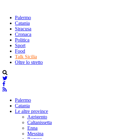
Palermo
Catania
Siracusa
Cronaca
Politica
Sport
Food
Talk Sicilia
Oltre lo stretto
Palermo
Catania
Le altre province
Agrigento
Caltanissetta
Enna
Messina