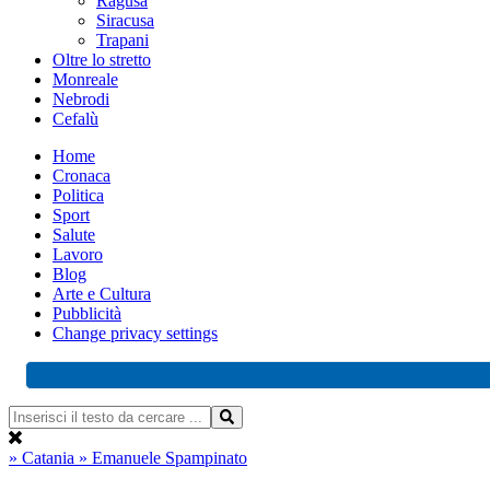
Ragusa
Siracusa
Trapani
Oltre lo stretto
Monreale
Nebrodi
Cefalù
Home
Cronaca
Politica
Sport
Salute
Lavoro
Blog
Arte e Cultura
Pubblicità
Change privacy settings
» Catania
» Emanuele Spampinato