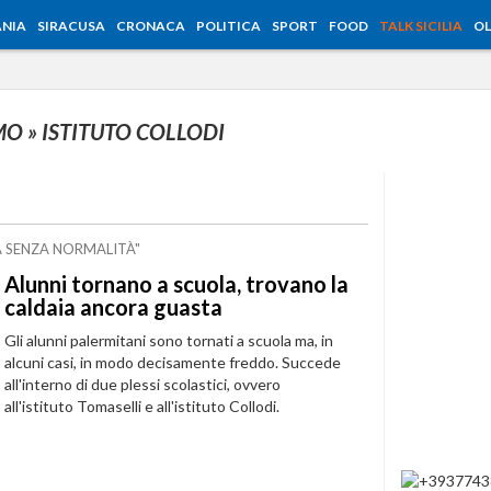
NIA
SIRACUSA
CRONACA
POLITICA
SPORT
FOOD
TALK SICILIA
OL
RMO
» ISTITUTO COLLODI
A SENZA NORMALITÀ"
Alunni tornano a scuola, trovano la
caldaia ancora guasta
Gli alunni palermitani sono tornati a scuola ma, in
alcuni casi, in modo decisamente freddo. Succede
all'interno di due plessi scolastici, ovvero
all'istituto Tomaselli e all'istituto Collodi.