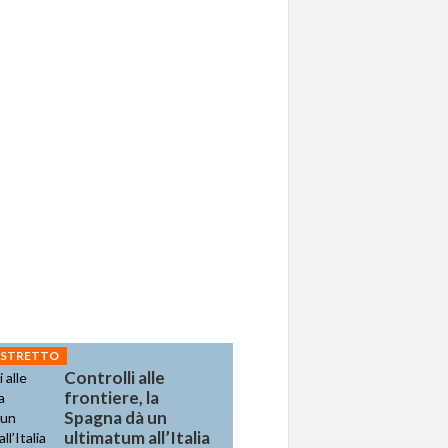
 STRETTO
Controlli alle
frontiere, la
Spagna dà un
ultimatum all’Italia