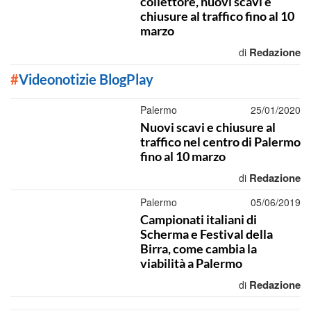
collettore, nuovi scavi e
chiusure al traffico fino al 10
marzo
Redazione
di
#
Videonotizie BlogPlay
Palermo
25/01/2020
Nuovi scavi e chiusure al
traffico nel centro di Palermo
fino al 10 marzo
Redazione
di
Palermo
05/06/2019
Campionati italiani di
Scherma e Festival della
Birra, come cambia la
viabilità a Palermo
Redazione
di